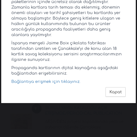
paketlerinin içinde ücretsiz olarak dağıtılmıştır.
Zamanla kartlara tarih teması da eklenmiş; dönemin
Duyuru & Etkinlik
önemli olayları ve tarihî şahsiyetleri bu kartlarda yer
almaya başlamıştır. Böylece geniş kitlelere ulaşan ve
halkın günlük kullanımında bulunan bu ürünler
ÇİKOLATA PAKETLERİNDEKİ
18-05-2026
aracılığıyla propaganda faaliyetleri daha geniş
PROPAGANDA KARTLARI AÇIK ERİŞİMDE
alanlara yayılmıştır.
Birinci Dünya Savaşı süresince üretilen
İspanya menşeli Jaime Boix çikolata fabrikası
propaganda ürünleri oldukça çeşitli
tarafından üretilen ve Çanakkale’yi de konu alan 18
olup g&...
kartlık savaş koleksiyonu serisini araştırmacılarımızın
ilgisine sunuyoruz.
Propaganda kartlarının dijital kaynağına aşağıdaki
HARP HATIRATI ALBÜMÜ YAYINDA VE
22-04-2026
bağlantıdan erişebilirsiniz.
AÇIK ERİŞİMDE
Bağlantıya erişmek için tıklayınız.
Çanakkale Savaşları Gelibolu Tarihi Alan
Başkanlığı olarak Çanakkale
Kapat
Muharebelerine dair arşivimizde yer...
SÜRELİ YAYIN KATALOĞU AÇIK
07-04-2026
ERİŞİMDE/PERIODICAL PUBLICATION
CATALOGUE AVAILABLE IN OPEN
ARŞİVDEN projesi kapsamında yerli ve
ACCESS
yabancı dillerde Çanakkale
Muharebeleri ve harp tarihine ilişkin