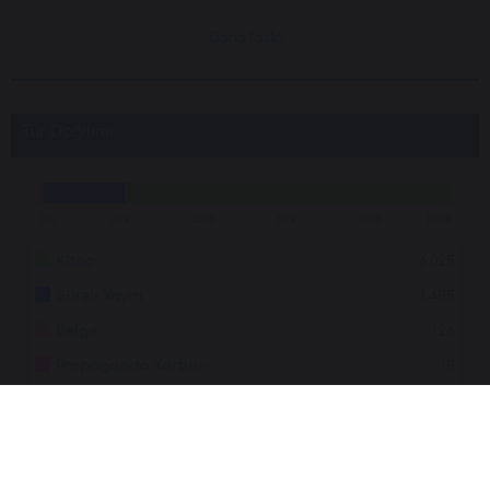
olarak ya...
Daha fazla
Tür Dağılımı
0%
20%
40%
60%
80%
100%
Kitap
6.025
Süreli Yayın
1.485
Belge
126
Propaganda Kartları
18
Kartpostal
5
Album
1
cercevelı
1